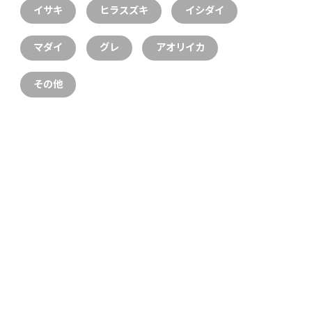
イサキ
ヒラスズキ
イシダイ
マダイ
グレ
アオリイカ
その他