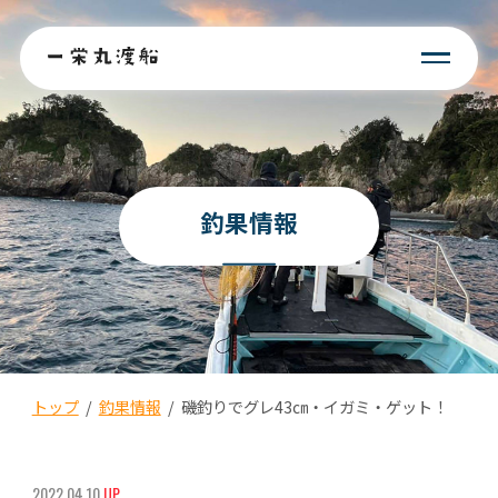
釣果情報
トップ
/
釣果情報
/
磯釣りでグレ43㎝・イガミ・ゲット！
2022.04.10
UP