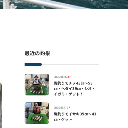
最近の釣果
2026.08.03
UP
磯釣りでチヌ43㎝〜53
㎝・ヘダイ39㎝・シオ・
イガミ・ゲット！
2026.07.31
UP
磯釣りでイサキ35㎝〜43
㎝・ゲット！