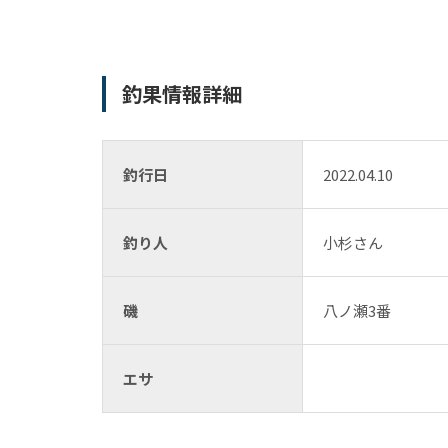
釣果情報詳細
釣行日
2022.04.10
釣り人
小杉さん
磯
八ノ瀬3番
エサ