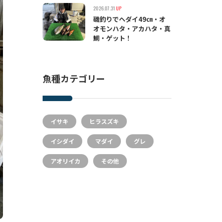
2026.07.31
UP
磯釣りでヘダイ49㎝・オ
オモンハタ・アカハタ・真
鯛・ゲット！
魚種カテゴリー
イサキ
ヒラスズキ
イシダイ
マダイ
グレ
アオリイカ
その他