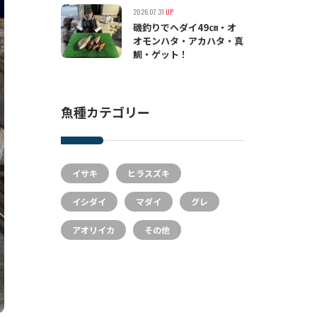
2026.07.31
UP
磯釣りでヘダイ49㎝・オ
オモンハタ・アカハタ・真
鯛・ゲット！
魚種カテゴリー
イサキ
ヒラスズキ
イシダイ
マダイ
グレ
アオリイカ
その他