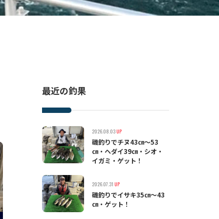
最近の釣果
2026.08.03
UP
磯釣りでチヌ43㎝〜53
㎝・ヘダイ39㎝・シオ・
イガミ・ゲット！
2026.07.31
UP
磯釣りでイサキ35㎝〜43
㎝・ゲット！