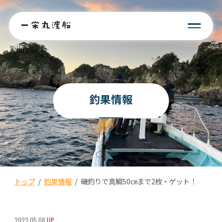
釣果情報
トップ
/
釣果情報
/
磯釣りで真鯛50㎝まで2枚・ゲット！
2022.05.08
UP