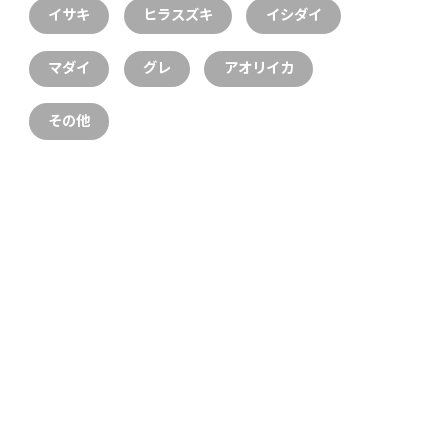
イサキ
ヒラスズキ
イシダイ
マダイ
グレ
アオリイカ
その他