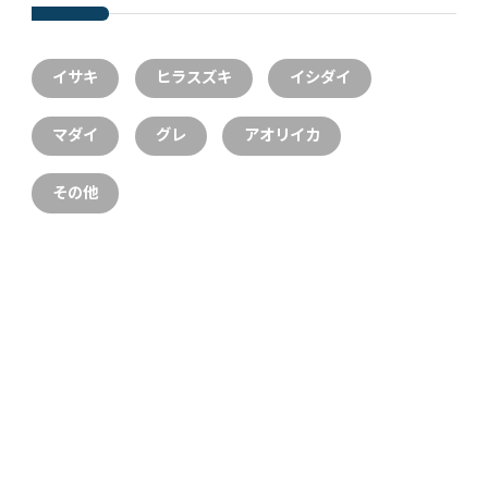
イサキ
ヒラスズキ
イシダイ
マダイ
グレ
アオリイカ
その他