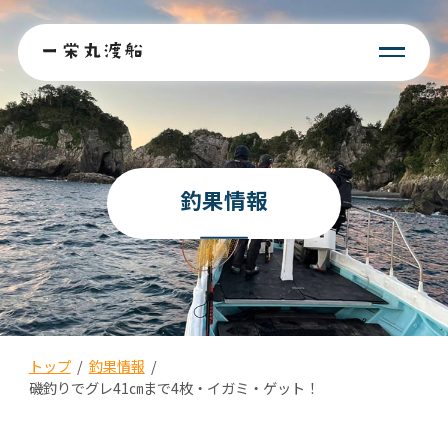
釣果情報
トップ
/
釣果情報
/
磯釣りでグレ41㎝まで4枚・イガミ・ゲット！