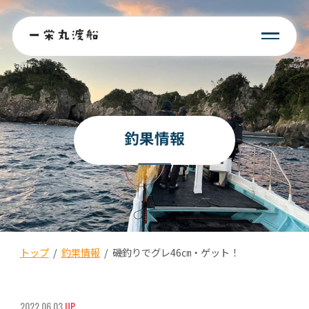
釣果情報
トップ
/
釣果情報
/
磯釣りでグレ46㎝・ゲット！
2022.06.03
UP