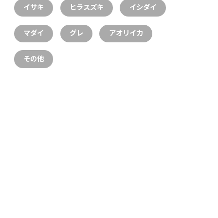
イサキ
ヒラスズキ
イシダイ
マダイ
グレ
アオリイカ
その他