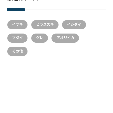
イサキ
ヒラスズキ
イシダイ
マダイ
グレ
アオリイカ
その他