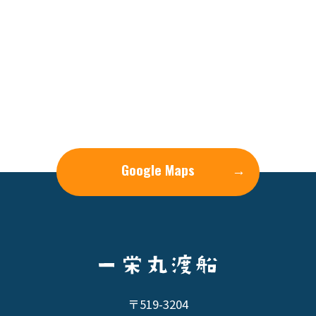
Google Maps
→
〒519-3204