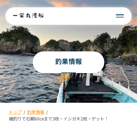
釣果情報
トップ
/
釣果情報
/
磯釣りで石鯛60㎝まで3枚・イシガキ2枚・ゲット！