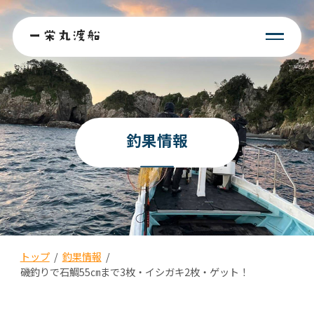
釣果情報
トップ
/
釣果情報
/
磯釣りで石鯛55㎝まで3枚・イシガキ2枚・ゲット！