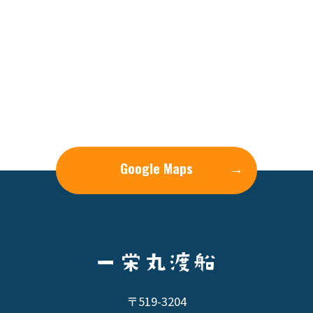
Google Maps
→
〒519-3204