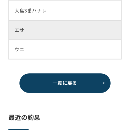
大島3番ハナレ
エサ
ウニ
一覧に戻る
→
最近の釣果