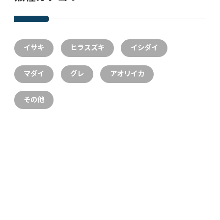
イサキ
ヒラスズキ
イシダイ
マダイ
グレ
アオリイカ
その他