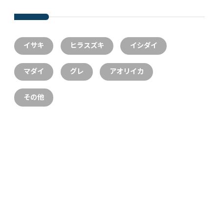
イサキ
ヒラスズキ
イシダイ
マダイ
グレ
アオリイカ
その他