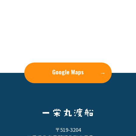
Google Maps
→
〒519-3204