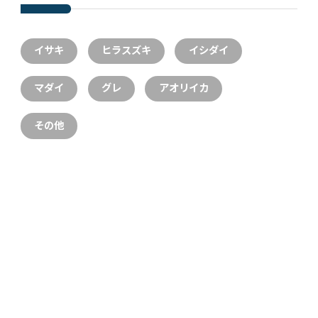
イサキ
ヒラスズキ
イシダイ
マダイ
グレ
アオリイカ
その他