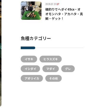
2026.07.31
UP
磯釣りでヘダイ49㎝・オ
オモンハタ・アカハタ・真
鯛・ゲット！
魚種カテゴリー
イサキ
ヒラスズキ
イシダイ
マダイ
グレ
アオリイカ
その他