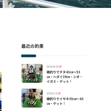
最近の釣果
2026.08.03
UP
磯釣りでチヌ43㎝〜53
㎝・ヘダイ39㎝・シオ・
イガミ・ゲット！
2026.07.31
UP
磯釣りでイサキ35㎝〜43
㎝・ゲット！