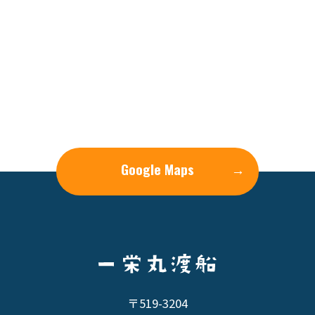
Google Maps
→
〒519-3204