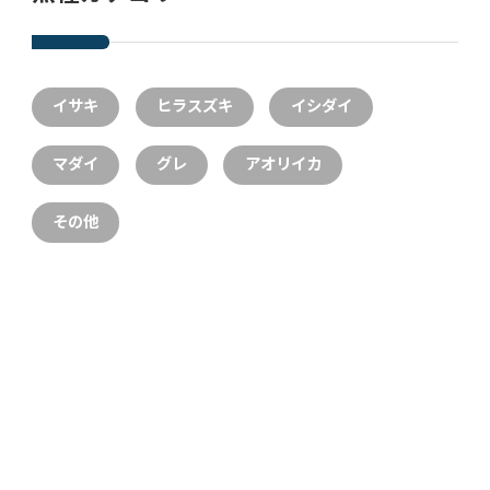
イサキ
ヒラスズキ
イシダイ
マダイ
グレ
アオリイカ
その他