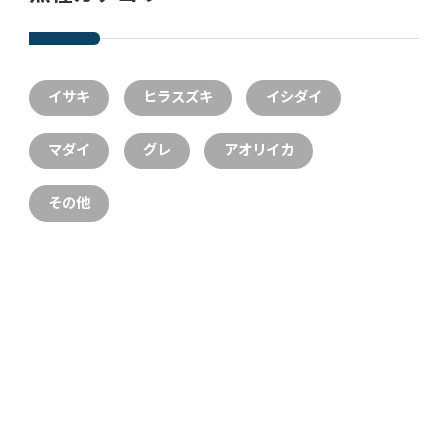
イサキ
ヒラスズキ
イシダイ
マダイ
グレ
アオリイカ
その他