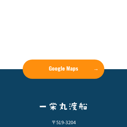
Google Maps
→
〒519-3204