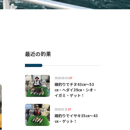
最近の釣果
2026.08.03
UP
磯釣りでチヌ43㎝〜53
㎝・ヘダイ39㎝・シオ・
イガミ・ゲット！
2026.07.31
UP
磯釣りでイサキ35㎝〜43
㎝・ゲット！