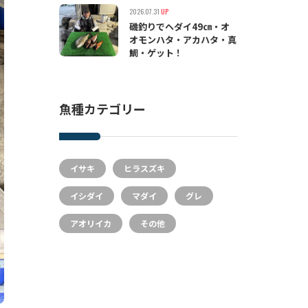
2026.07.31
UP
磯釣りでヘダイ49㎝・オ
オモンハタ・アカハタ・真
鯛・ゲット！
魚種カテゴリー
イサキ
ヒラスズキ
イシダイ
マダイ
グレ
アオリイカ
その他