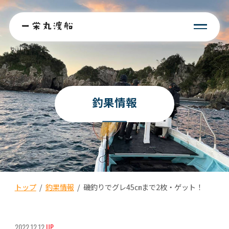
釣果情報
トップ
/
釣果情報
/
磯釣りでグレ45㎝まで2枚・ゲット！
2022.12.12
UP