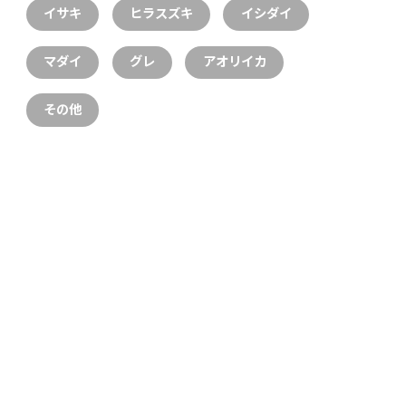
イサキ
ヒラスズキ
イシダイ
マダイ
グレ
アオリイカ
その他