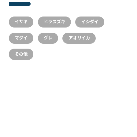
イサキ
ヒラスズキ
イシダイ
マダイ
グレ
アオリイカ
その他