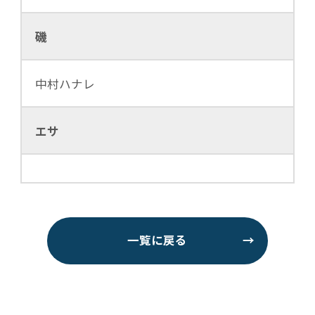
磯
中村ハナレ
エサ
一覧に戻る
→