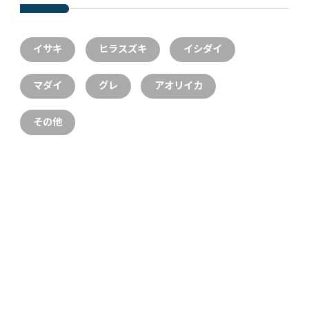
イサキ
ヒラスズキ
イシダイ
マダイ
グレ
アオリイカ
その他