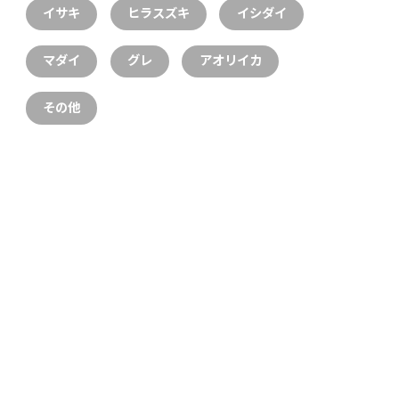
イサキ
ヒラスズキ
イシダイ
マダイ
グレ
アオリイカ
その他