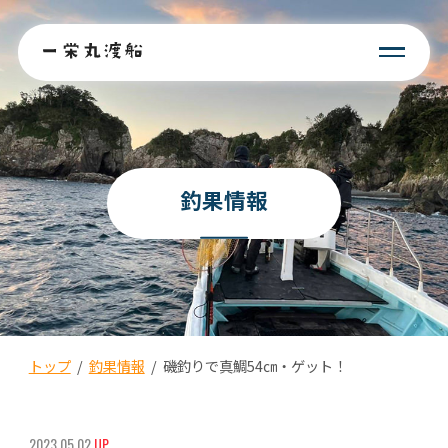
釣果情報
トップ
/
釣果情報
/
磯釣りで真鯛54㎝・ゲット！
2023.05.02
UP