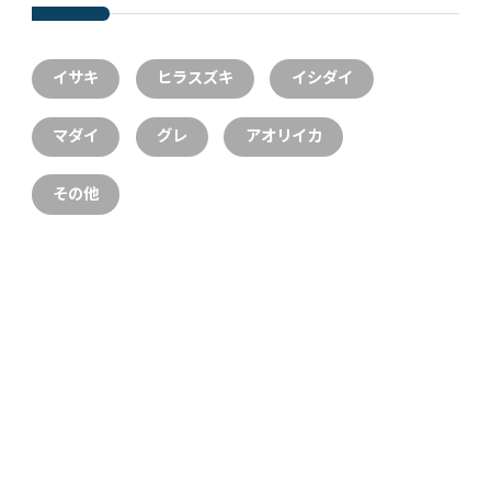
イサキ
ヒラスズキ
イシダイ
マダイ
グレ
アオリイカ
その他