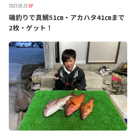
2023.05.22
UP
磯釣りで真鯛51㎝・アカハタ41㎝まで
2枚・ゲット！