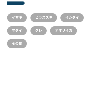
イサキ
ヒラスズキ
イシダイ
マダイ
グレ
アオリイカ
その他