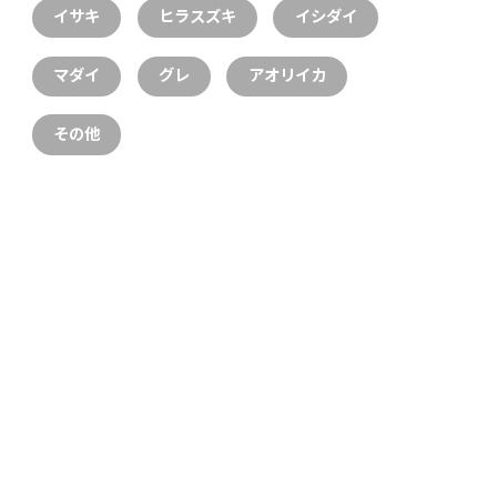
イサキ
ヒラスズキ
イシダイ
マダイ
グレ
アオリイカ
その他