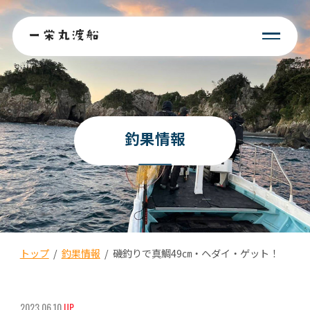
釣果情報
トップ
/
釣果情報
/
磯釣りで真鯛49㎝・ヘダイ・ゲット！
2023.06.10
UP