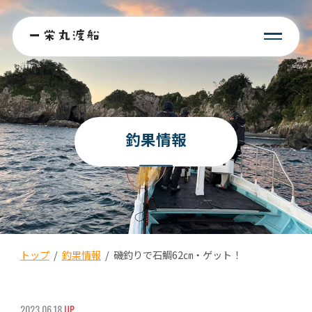
釣果情報
トップ
/
釣果情報
/
磯釣りで石鯛62㎝・ゲット！
2023.06.18
UP