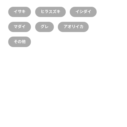
イサキ
ヒラスズキ
イシダイ
マダイ
グレ
アオリイカ
その他