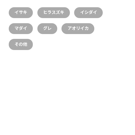
イサキ
ヒラスズキ
イシダイ
マダイ
グレ
アオリイカ
その他