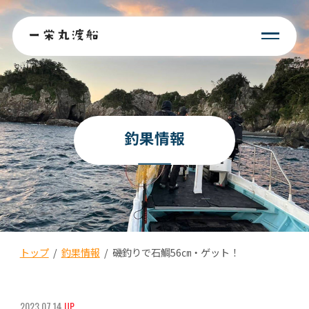
釣果情報
トップ
/
釣果情報
/
磯釣りで石鯛56㎝・ゲット！
2023.07.14
UP