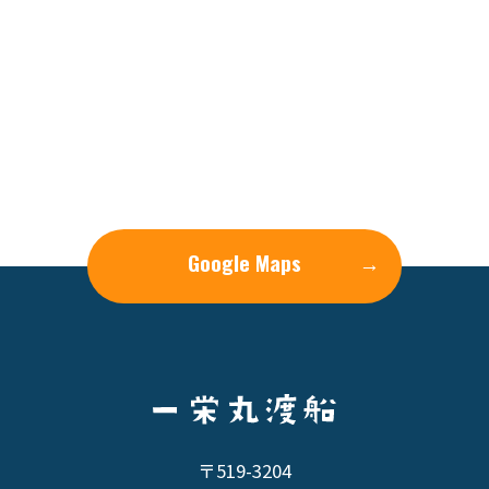
Google Maps
→
〒519-3204