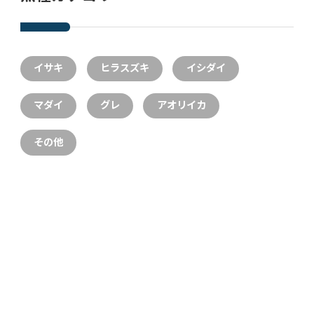
イサキ
ヒラスズキ
イシダイ
マダイ
グレ
アオリイカ
その他