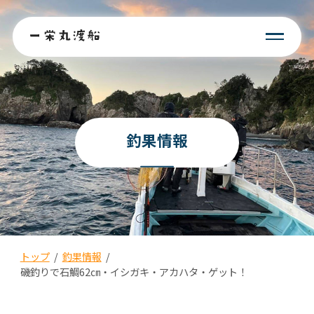
釣果情報
トップ
/
釣果情報
/
磯釣りで石鯛62㎝・イシガキ・アカハタ・ゲット！