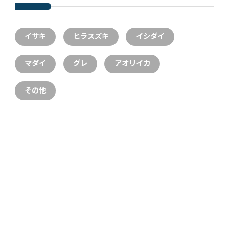
イサキ
ヒラスズキ
イシダイ
マダイ
グレ
アオリイカ
その他