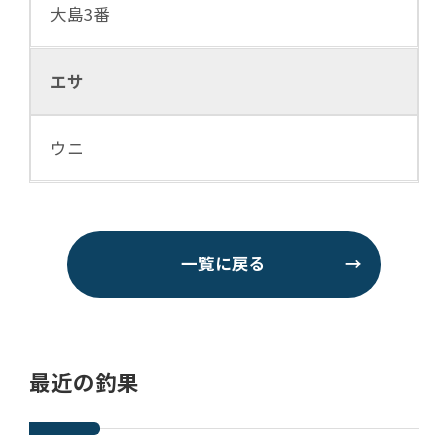
大島3番
エサ
ウニ
一覧に戻る
→
最近の釣果