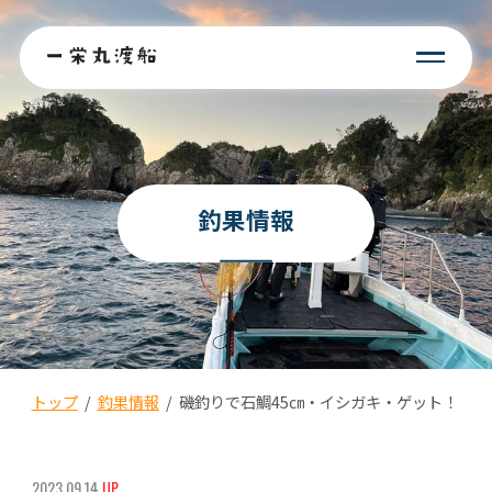
釣果情報
トップ
/
釣果情報
/
磯釣りで石鯛45㎝・イシガキ・ゲット！
2023.09.14
UP