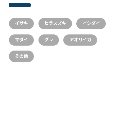
イサキ
ヒラスズキ
イシダイ
マダイ
グレ
アオリイカ
その他