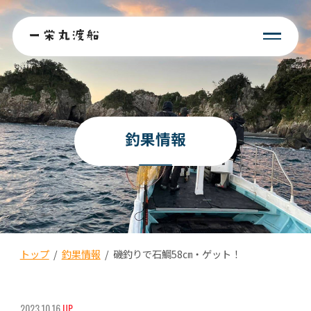
釣果情報
トップ
/
釣果情報
/
磯釣りで石鯛58㎝・ゲット！
2023.10.16
UP