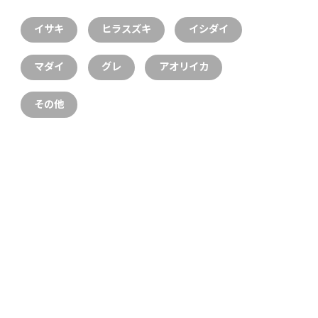
イサキ
ヒラスズキ
イシダイ
マダイ
グレ
アオリイカ
その他