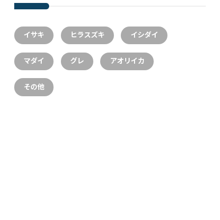
イサキ
ヒラスズキ
イシダイ
マダイ
グレ
アオリイカ
その他