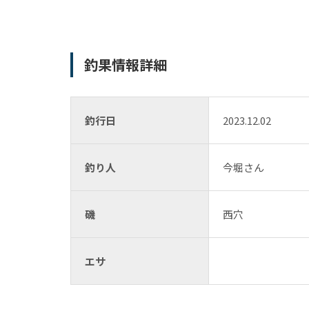
釣果情報詳細
釣行日
2023.12.02
釣り人
今堀さん
磯
西穴
エサ