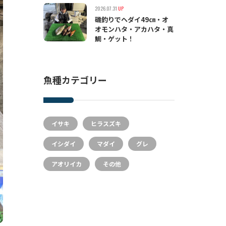
2026.07.31
UP
磯釣りでヘダイ49㎝・オ
オモンハタ・アカハタ・真
鯛・ゲット！
魚種カテゴリー
イサキ
ヒラスズキ
イシダイ
マダイ
グレ
アオリイカ
その他