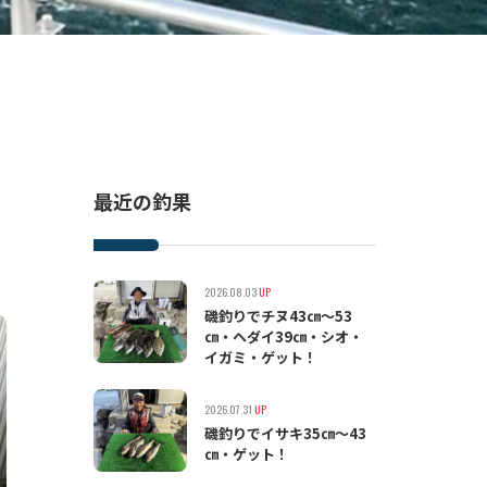
最近の釣果
2026.08.03
UP
磯釣りでチヌ43㎝〜53
㎝・ヘダイ39㎝・シオ・
イガミ・ゲット！
2026.07.31
UP
磯釣りでイサキ35㎝〜43
㎝・ゲット！