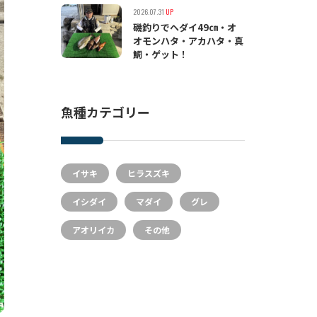
2026.07.31
UP
磯釣りでヘダイ49㎝・オ
オモンハタ・アカハタ・真
鯛・ゲット！
魚種カテゴリー
イサキ
ヒラスズキ
イシダイ
マダイ
グレ
アオリイカ
その他