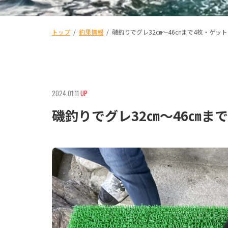
トップ
/
釣果情報
/
磯釣りでグレ32㎝〜46㎝まで4枚・ゲッ
2024.01.11
UP
磯釣りでグレ32㎝〜46㎝ま