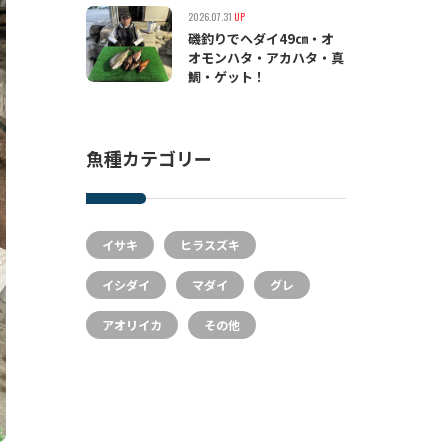
2026.07.31
UP
磯釣りでヘダイ49㎝・オ
オモンハタ・アカハタ・真
鯛・ゲット！
魚種カテゴリー
イサキ
ヒラスズキ
イシダイ
マダイ
グレ
アオリイカ
その他