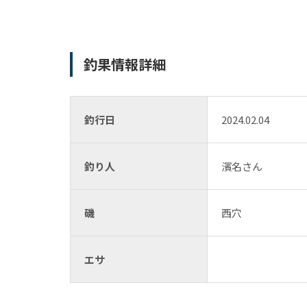
釣果情報詳細
釣行日
2024.02.04
釣り人
濱名さん
磯
西穴
エサ