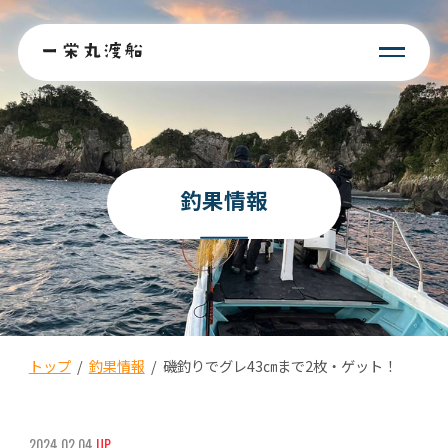
釣果情報
トップ
/
釣果情報
/
磯釣りでグレ43㎝まで2枚・ゲット！
2024.02.04
UP