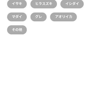
イサキ
ヒラスズキ
イシダイ
マダイ
グレ
アオリイカ
その他