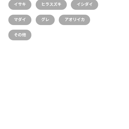
イサキ
ヒラスズキ
イシダイ
マダイ
グレ
アオリイカ
その他