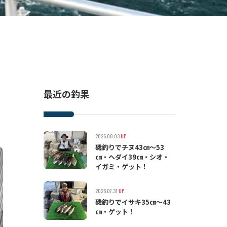
最近の釣果
2026.08.03
UP
磯釣りでチヌ43㎝〜53
㎝・ヘダイ39㎝・シオ・
イガミ・ゲット！
2026.07.31
UP
磯釣りでイサキ35㎝〜43
㎝・ゲット！