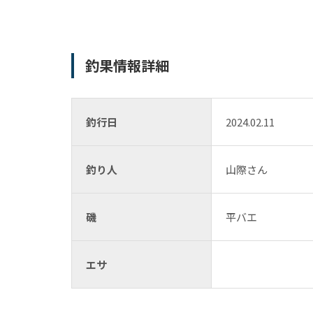
釣果情報詳細
釣行日
2024.02.11
釣り人
山際さん
磯
平バエ
エサ