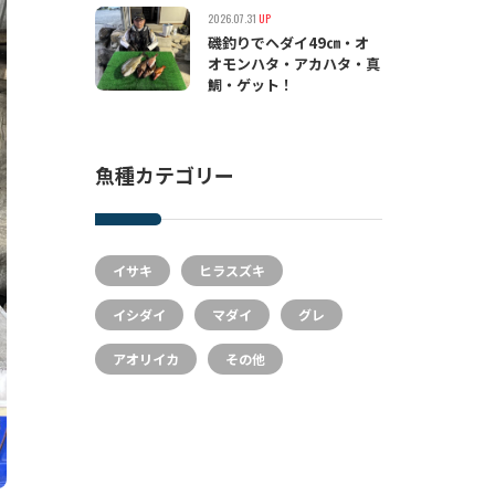
2026.07.31
UP
磯釣りでヘダイ49㎝・オ
オモンハタ・アカハタ・真
鯛・ゲット！
魚種カテゴリー
イサキ
ヒラスズキ
イシダイ
マダイ
グレ
アオリイカ
その他