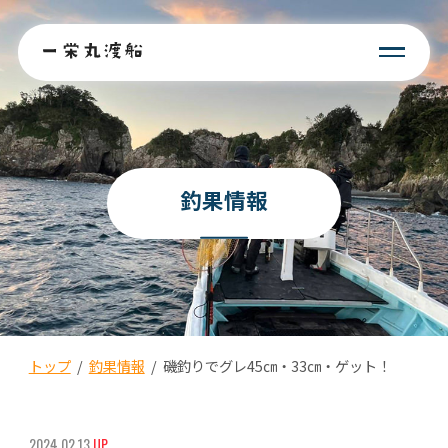
釣果情報
トップ
/
釣果情報
/
磯釣りでグレ45㎝・33㎝・ゲット！
2024.02.13
UP