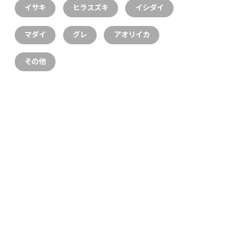
イサキ
ヒラスズキ
イシダイ
マダイ
グレ
アオリイカ
その他