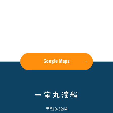
Google Maps
→
〒519-3204