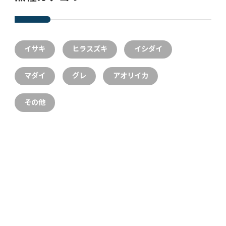
イサキ
ヒラスズキ
イシダイ
マダイ
グレ
アオリイカ
その他