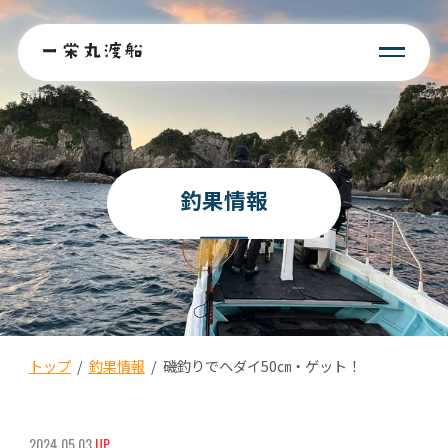
釣果情報
トップ
/
釣果情報
/
磯釣りでヘダイ50㎝・ゲット！
2024.05.03
UP