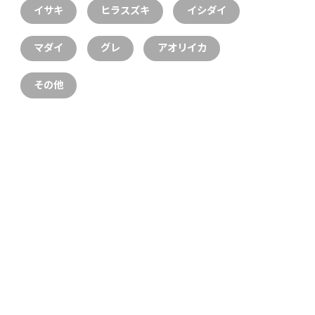
イサキ
ヒラスズキ
イシダイ
マダイ
グレ
アオリイカ
その他