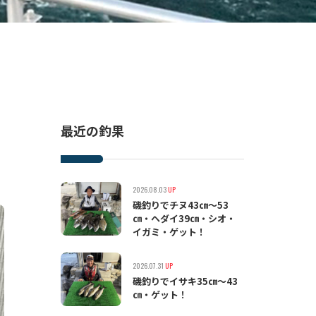
最近の釣果
2026.08.03
UP
磯釣りでチヌ43㎝〜53
㎝・ヘダイ39㎝・シオ・
イガミ・ゲット！
2026.07.31
UP
磯釣りでイサキ35㎝〜43
㎝・ゲット！