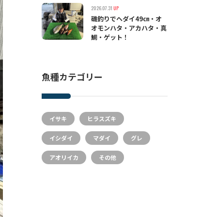
2026.07.31
UP
磯釣りでヘダイ49㎝・オ
オモンハタ・アカハタ・真
鯛・ゲット！
魚種カテゴリー
イサキ
ヒラスズキ
イシダイ
マダイ
グレ
アオリイカ
その他