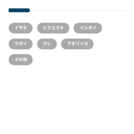
イサキ
ヒラスズキ
イシダイ
マダイ
グレ
アオリイカ
その他