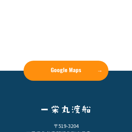
Google Maps
→
〒519-3204