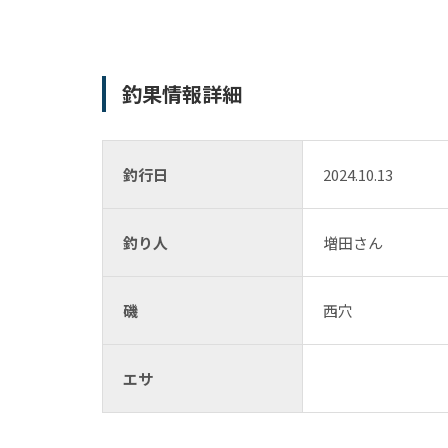
釣果情報詳細
釣行日
2024.10.13
釣り人
増田さん
磯
西穴
エサ