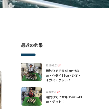
最近の釣果
2026.08.03
UP
磯釣りでチヌ43㎝〜53
㎝・ヘダイ39㎝・シオ・
イガミ・ゲット！
2026.07.31
UP
磯釣りでイサキ35㎝〜43
㎝・ゲット！