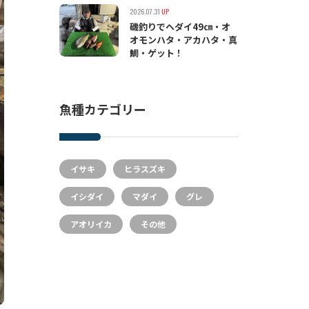
2026.07.31
UP
磯釣りでヘダイ49㎝・オ
オモンハタ・アカハタ・真
鯛・ゲット！
魚種カテゴリー
イサキ
ヒラスズキ
イシダイ
マダイ
グレ
アオリイカ
その他