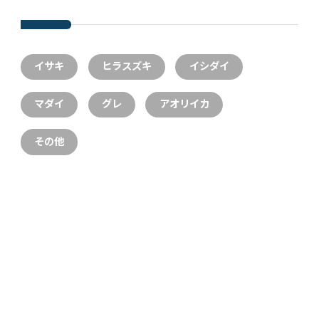
イサキ
ヒラスズキ
イシダイ
マダイ
グレ
アオリイカ
その他