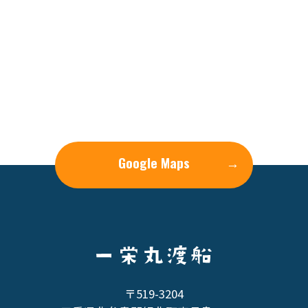
Google Maps
→
〒519-3204