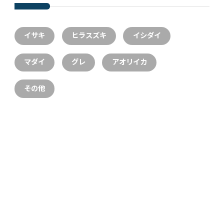
イサキ
ヒラスズキ
イシダイ
マダイ
グレ
アオリイカ
その他