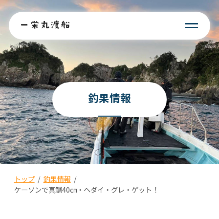
釣果情報
トップ
/
釣果情報
/
ケーソンで真鯛40㎝・ヘダイ・グレ・ゲット！