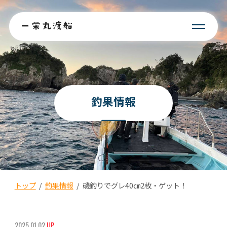
釣果情報
トップ
/
釣果情報
/
磯釣りでグレ40㎝2枚・ゲット！
2025.01.02
UP