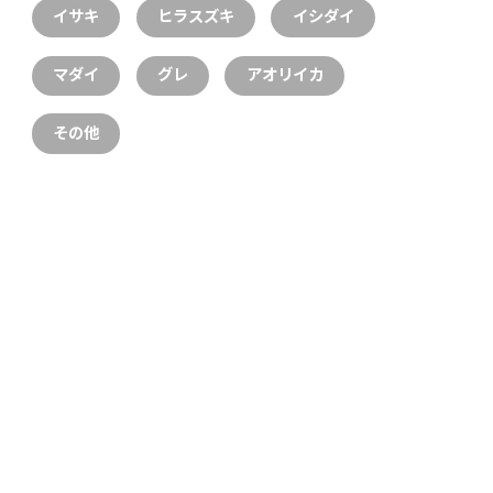
イサキ
ヒラスズキ
イシダイ
マダイ
グレ
アオリイカ
その他