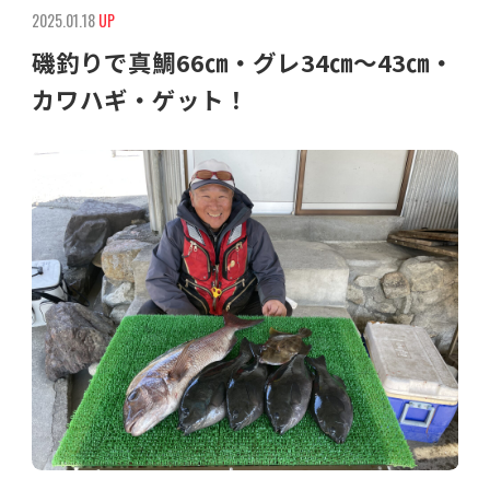
2025.01.18
UP
磯釣りで真鯛66㎝・グレ34㎝〜43㎝・
カワハギ・ゲット！