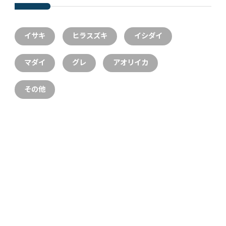
イサキ
ヒラスズキ
イシダイ
マダイ
グレ
アオリイカ
その他