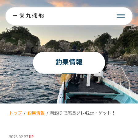
釣果情報
トップ
/
釣果情報
/
磯釣りで尾長グレ42㎝・ゲット！
2025.02.27
UP