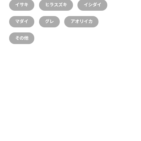
イサキ
ヒラスズキ
イシダイ
マダイ
グレ
アオリイカ
その他