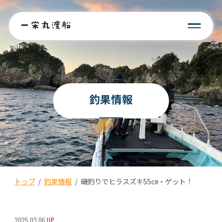
釣果情報
トップ
/
釣果情報
/
磯釣りでヒラスズキ55㎝・ゲット！
2025.03.06
UP