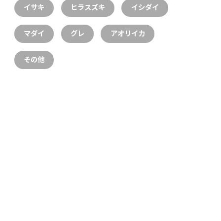
イサキ
ヒラスズキ
イシダイ
マダイ
グレ
アオリイカ
その他