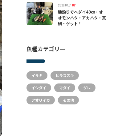
2026.07.31
UP
磯釣りでヘダイ49㎝・オ
オモンハタ・アカハタ・真
鯛・ゲット！
魚種カテゴリー
イサキ
ヒラスズキ
イシダイ
マダイ
グレ
アオリイカ
その他