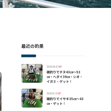
最近の釣果
2026.08.03
UP
磯釣りでチヌ43㎝〜53
㎝・ヘダイ39㎝・シオ・
イガミ・ゲット！
2026.07.31
UP
磯釣りでイサキ35㎝〜43
㎝・ゲット！