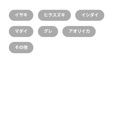
イサキ
ヒラスズキ
イシダイ
マダイ
グレ
アオリイカ
その他