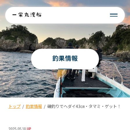
釣果情報
トップ
/
釣果情報
/
磯釣りでヘダイ43㎝・タマミ・ゲット！
2025.05.18
UP