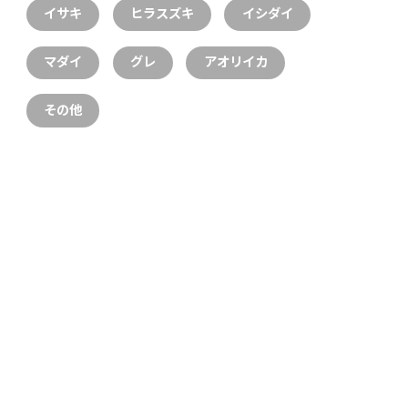
イサキ
ヒラスズキ
イシダイ
マダイ
グレ
アオリイカ
その他